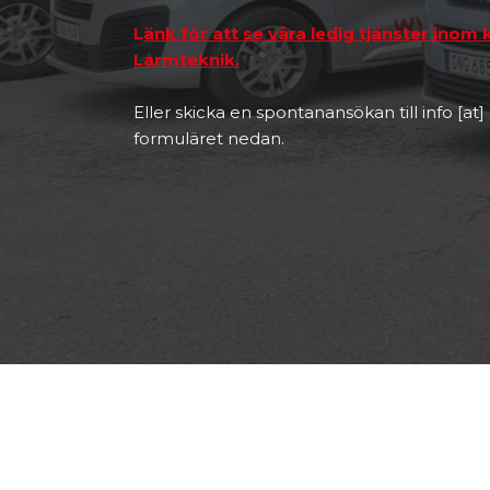
L
änk för att se våra ledig tjänster ino
Larmteknik.
Eller skicka en spontanansökan till info [at] 
formuläret nedan.