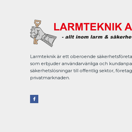
Larmteknik är ett oberoende säkerhetsföret
som erbjuder användarvänliga och kundanp
säkerhetslösningar till offentlig sektor, företa
privatmarknaden.
F
a
c
e
b
o
o
k
-