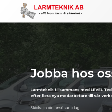
Hoppa
till
innehåll
Jobba hos os
Larmteknik tillsammans med LEVEL Tech
efter flera nya medarbetare till vår ver
Skicka in din ansökan idag.