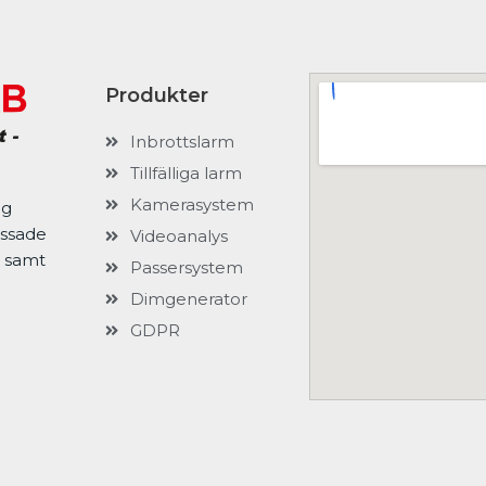
Produkter
Inbrottslarm
Tillfälliga larm
Kamerasystem
ag
assade
Videoanalys
g samt
Passersystem
Dimgenerator
GDPR