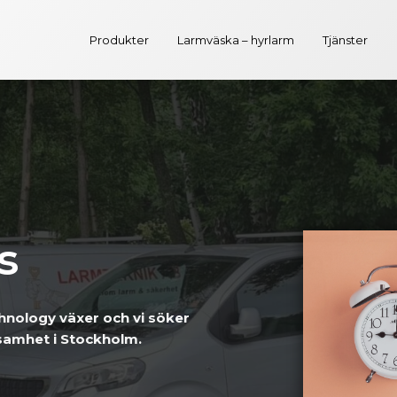
Produkter
Larmväska – hyrlarm
Tjänster
s
nology växer och vi söker
ksamhet i Stockholm.