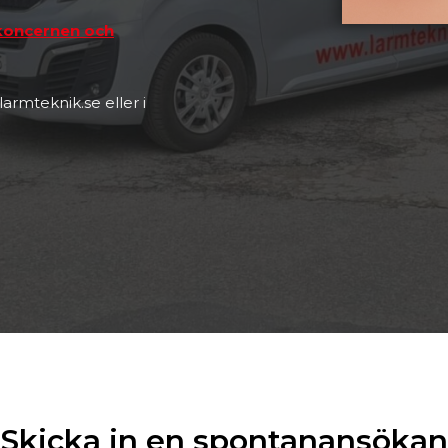
m koncernen och
larmteknik.se eller i
Skicka in en spontanansökan