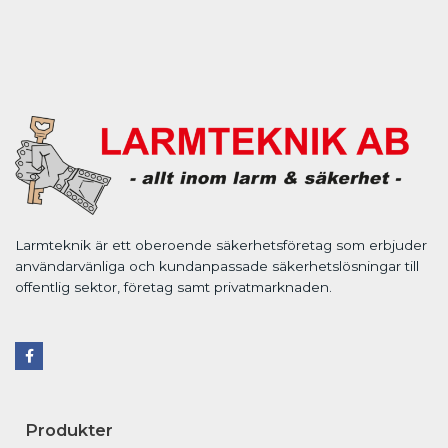
Larmteknik är ett oberoende säkerhetsföretag som erbjuder
användarvänliga och kundanpassade säkerhetslösningar till
offentlig sektor, företag samt privatmarknaden.
F
a
c
e
b
o
Produkter
o
k