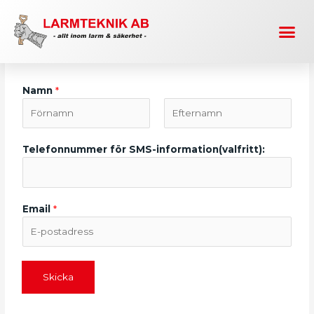
Hoppa
Me
till
Nyhetsbrev
innehåll
Namn
*
Telefonnummer för SMS-information(valfritt):
Email
*
Skicka